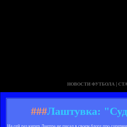
|
НОВОСТИ ФУТБОЛА
СТ
###
Лаштувка: "Суд
На сей раз кипер Днепра не писал в своем блоге про соперни