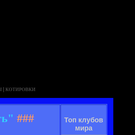
|
Ы
КОТИРОВКИ
ть"
###
Топ клубов
мира