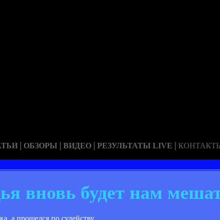
|
|
|
|
АТЬИ
ОБЗОРЫ
ВИДЕО
РЕЗУЛЬТАТЫ LIVE
КОНТАКТ
ья вновь будет нам меша
ка, а прошелся по судейству.