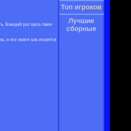
Топ игроков
Лучшие
ть. Каждый раз здесь такое
сборные
ы, и все знают как играется